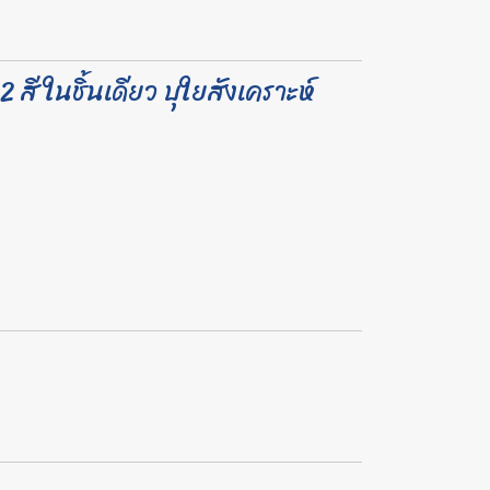
สี ในชิ้นเดียว บุใยสังเคราะห์