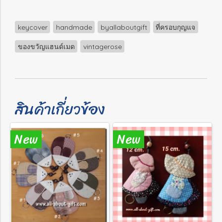
keycover
handmade
byallaboutgift
ที่ครอบกุญแจ
ของขวัญแฮนด์เมด
vintagerose
สินค้าเกี่ยวข้อง
New
New