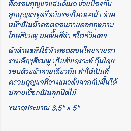
ที่ครอบกุญแจแฮนด์เมด ช่วยป้องกัน
ลูกกุญแจขูดขีดกับของในกระเป๋า ด้าน
หน้าเป็นผ้าคอตตอนลายดอกกุหลาบ
โทนสีชมพู บนพื้นสีดำ สไตล์วินเทจ
ผ้าด้านหลังใช้ผ้าคอตตอนไทยลายตา
รางเล็กๆสีชมพู บุใยสังเคราะห์ กุ๊นโดย
รอบด้วยผ้าลายเดียวกัน ทำให้เป็นที่
ครอบกุญแจที่วางแนวตั้งฉากกับพื้นได้
ปลายเชือกเป็นลูกปัดไม้
ขนาดประมาณ 3.5" × 5"