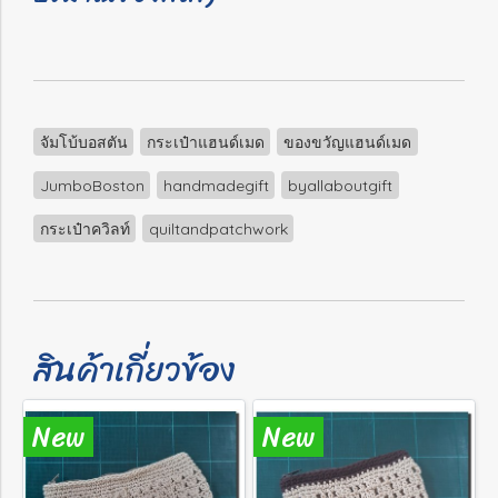
จัมโบ้บอสตัน
กระเป๋าแฮนด์เมด
ของขวัญแฮนด์เมด
JumboBoston
handmadegift
byallaboutgift
กระเป๋าควิลท์
quiltandpatchwork
สินค้าเกี่ยวข้อง
New
New