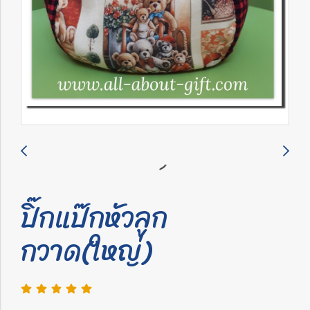
ปิ๊กแป๊กหัวลูก
กวาด(ใหญ่)