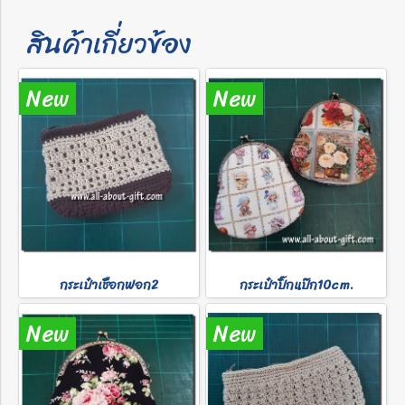
สินค้าเกี่ยวข้อง
New
New
กระเป๋าเชือกฟอก2
กระเป๋าปิ๊กแป๊ก10cm.
New
New