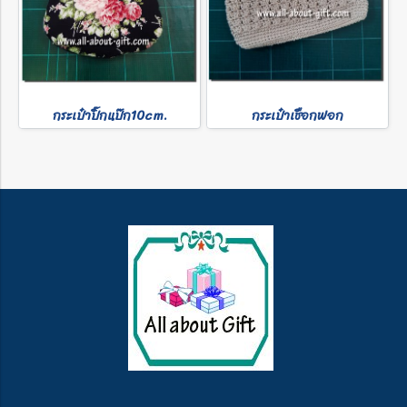
กระเป๋าปิ๊กแป๊ก10cm.
กระเป๋าเชือกฟอก