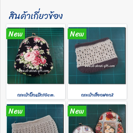
สินค้าเกี่ยวข้อง
New
New
กระเป๋าปิ๊กแป๊ก10cm.
กระเป๋าเชือกฟอก2
New
New