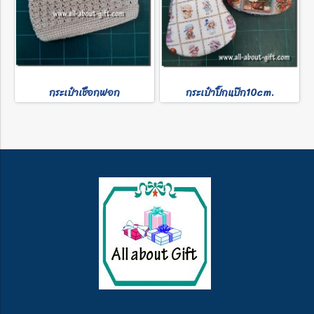
กระเป๋าเชือกฟอก
กระเป๋าปิ๊กแป๊ก10cm.