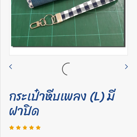
กระเป๋าหีบเพลง (L) มี
ฝาปิด