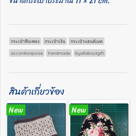
ขนาดกระเป๋าประมาณ 11 × 21 cm.
กระเป๋าหีบเพลง
กระเป๋าเงิน
กระเป๋าแฮนด์เมด
accordionpurse
handmade
byallaboutgift
สินค้าเกี่ยวข้อง
New
New