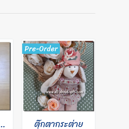
Pre-Order
ป๋าอเนกประสงค์
ตุ๊กตากระต่าย