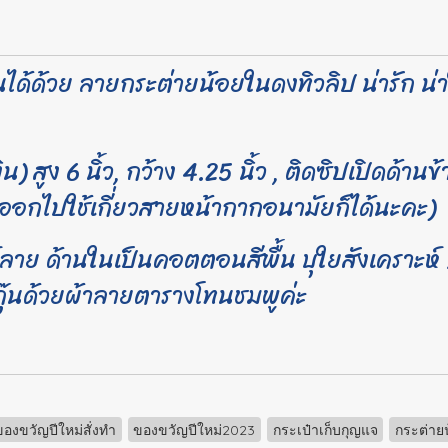
งินได้ด้วย ลายกระต่ายน้อยในดงทิวลิป น่ารัก น
สูง 6 นิ้ว, กว้าง 4.25 นิ้ว , ติดซิปเปิดด้านข
ออกไปใช้เกี่ยวสายหน้ากากอนามัยก็ได้นะคะ)
ย ด้านในเป็นคอตตอนสีพื้น บุใยสังเคราะห์ /
ี้กุ๊นด้วยผ้าลายตารางโทนชมพูค่ะ
ของขวัญปีใหม่สั่งทำ
ของขวัญปีใหม่2023
กระเป๋าเก็บกุญแจ
กระต่าย