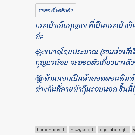
รายละเอียดสินค้า
กระเป๋าเก็บกุญแจ ที่เป็นกระเป๋าเ
ค่ะ
ขนาดโดยประมาณ (รวมห่วงสีเงิน) 
กุญแจน้อย จะถอดตัวเกี่ยวบางตัว
ด้านนอกเป็นผ้าคอตตอนพิมพ์ลา
ต่างกันที่ลายผ้ากุ๊นรอบนอก ชิ้นน
handmadegift
newyeargift
byallaboutgift